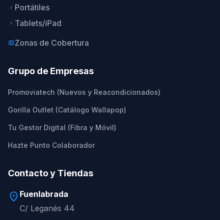
Portátiles
keyboard_arrow_right
Tablets/iPad
keyboard_arrow_right
Zonas de Cobertura
map
Grupo de Empresas
Promoviatech (Nuevos y Reacondicionados)
Gorilla Outlet (Catálogo Wallapop)
Tu Gestor Digital (Fibra y Móvil)
Hazte Punto Colaborador
Contacto y Tiendas
Fuenlabrada
location_on
C/ Leganés 44