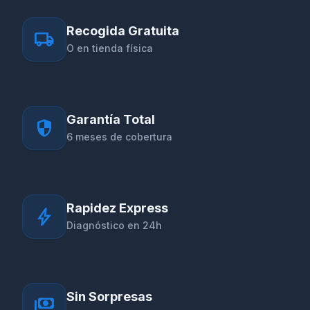
Recogida Gratuita
local_shipping
O en tienda física
Garantía Total
security
6 meses de cobertura
Rapidez Express
bolt
Diagnóstico en 24h
Sin Sorpresas
payments