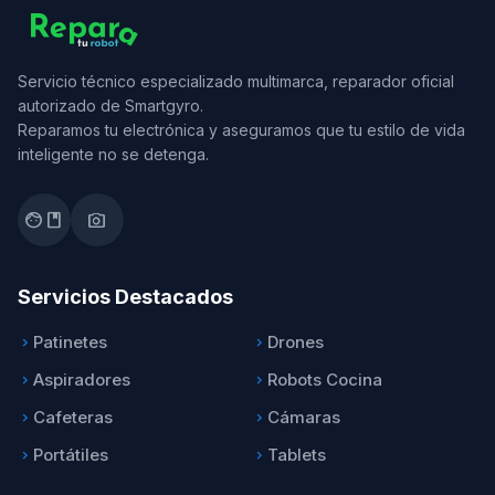
Servicio técnico especializado multimarca, reparador oficial
autorizado de Smartgyro.
Reparamos tu electrónica y aseguramos que tu estilo de vida
inteligente no se detenga.
facebook
photo_camera
Servicios Destacados
Patinetes
Drones
keyboard_arrow_right
keyboard_arrow_right
Aspiradores
Robots Cocina
keyboard_arrow_right
keyboard_arrow_right
Cafeteras
Cámaras
keyboard_arrow_right
keyboard_arrow_right
Portátiles
Tablets
keyboard_arrow_right
keyboard_arrow_right