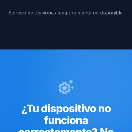
Servicio de opiniones temporalmente no disponible.
settings_suggest
¿Tu dispositivo no
funciona