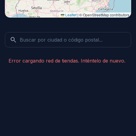
Leaflet
|
© OpenStreetMap contributors
search
Error cargando red de tiendas. Inténtelo de nuevo.