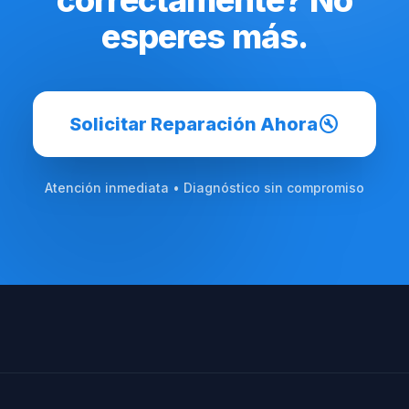
correctamente? No
esperes más.
build_circle
Solicitar Reparación Ahora
Atención inmediata • Diagnóstico sin compromiso