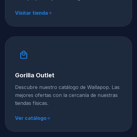
Visitar tienda
arrow_forward
local_mall
Gorilla Outlet
Descubre nuestro catálogo de Wallapop. Las
mejores ofertas con la cercanía de nuestras
tiendas físicas.
Ver catálogo
arrow_forward