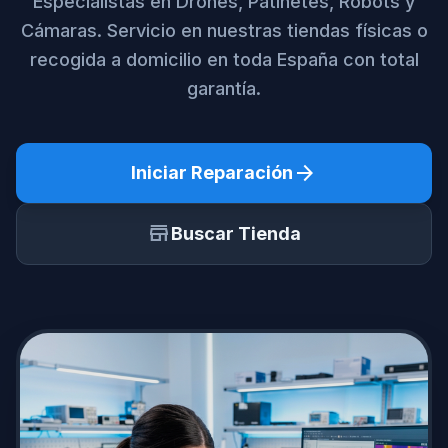
Especialistas en Drones, Patinetes, Robots y
Cámaras. Servicio en nuestras tiendas físicas o
recogida a domicilio en toda España con total
garantía.
arrow_forward
Iniciar Reparación
store
Buscar Tienda