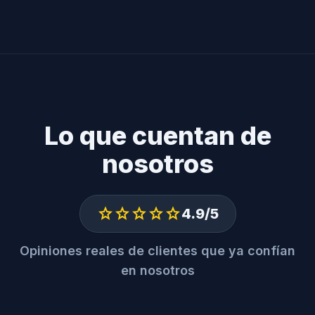
Lo que cuentan de
nosotros
star
star
star
star
star
4.9/5
Opiniones reales de clientes que ya confían
en nosotros