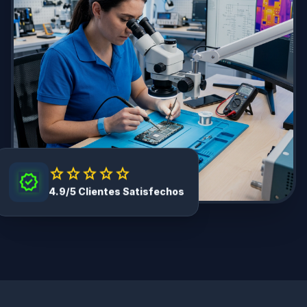
star
star
star
star
star
verified
4.9/5 Clientes Satisfechos