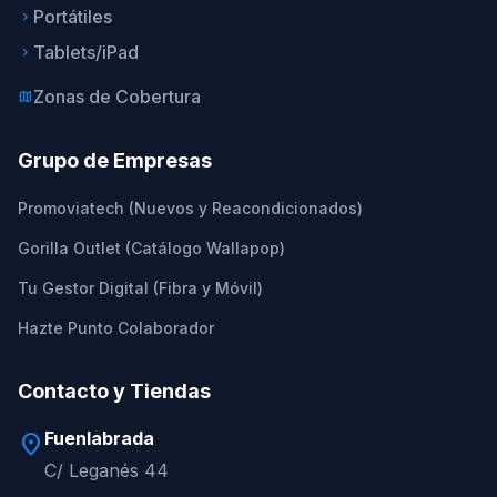
Portátiles
keyboard_arrow_right
Tablets/iPad
keyboard_arrow_right
Zonas de Cobertura
map
Grupo de Empresas
Promoviatech (Nuevos y Reacondicionados)
Gorilla Outlet (Catálogo Wallapop)
Tu Gestor Digital (Fibra y Móvil)
Hazte Punto Colaborador
Contacto y Tiendas
Fuenlabrada
location_on
C/ Leganés 44