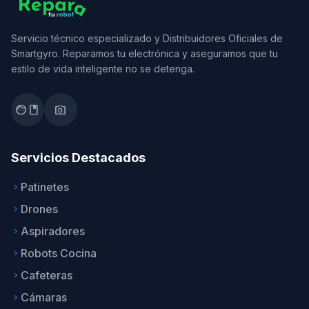
Servicio técnico especializado y Distribuidores Oficiales de
Smartgyro. Reparamos tu electrónica y aseguramos que tu
estilo de vida inteligente no se detenga.
facebook
photo_camera
Servicios Destacados
Patinetes
keyboard_arrow_right
Drones
keyboard_arrow_right
Aspiradores
keyboard_arrow_right
Robots Cocina
keyboard_arrow_right
Cafeteras
keyboard_arrow_right
Cámaras
keyboard_arrow_right