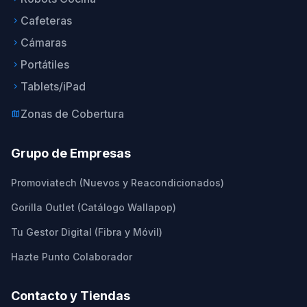
Cafeteras
keyboard_arrow_right
Cámaras
keyboard_arrow_right
Portátiles
keyboard_arrow_right
Tablets/iPad
keyboard_arrow_right
Zonas de Cobertura
map
Grupo de Empresas
Promoviatech (Nuevos y Reacondicionados)
Gorilla Outlet (Catálogo Wallapop)
Tu Gestor Digital (Fibra y Móvil)
Hazte Punto Colaborador
Contacto y Tiendas