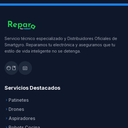
Servicio técnico especializado y Distribuidores Oficiales de
Smartgyro. Reparamos tu electrónica y aseguramos que tu
estilo de vida inteligente no se detenga.
facebook
photo_camera
Servicios Destacados
Patinetes
keyboard_arrow_right
Drones
keyboard_arrow_right
Aspiradores
keyboard_arrow_right
Robots Cocina
keyboard_arrow_right