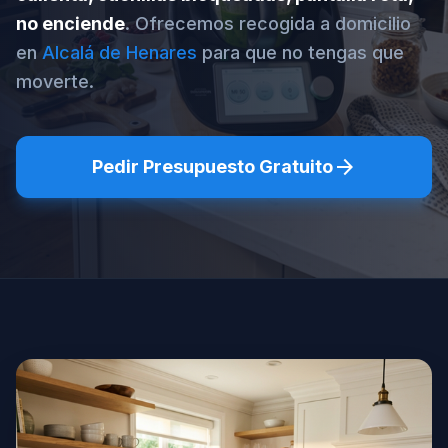
no enciende
. Ofrecemos recogida a domicilio
en
Alcalá de Henares
para que no tengas que
moverte.
arrow_forward
Pedir Presupuesto Gratuito