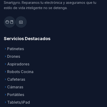
Smartgyro. Reparamos tu electrónica y aseguramos que tu
estilo de vida inteligente no se detenga.
facebook
photo_camera
Servicios Destacados
Patinetes
keyboard_arrow_right
Drones
keyboard_arrow_right
Aspiradores
keyboard_arrow_right
Robots Cocina
keyboard_arrow_right
Cafeteras
keyboard_arrow_right
Cámaras
keyboard_arrow_right
Portátiles
keyboard_arrow_right
Tablets/iPad
keyboard_arrow_right