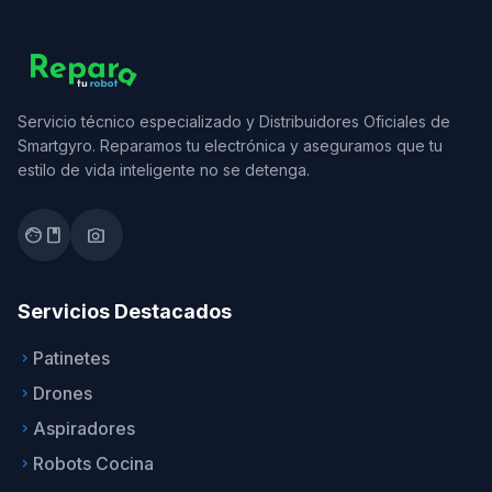
Servicio técnico especializado y Distribuidores Oficiales de
Smartgyro. Reparamos tu electrónica y aseguramos que tu
estilo de vida inteligente no se detenga.
facebook
photo_camera
Servicios Destacados
Patinetes
keyboard_arrow_right
Drones
keyboard_arrow_right
Aspiradores
keyboard_arrow_right
Robots Cocina
keyboard_arrow_right