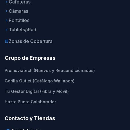
Cafeteras
keyboard_arrow_right
Cámaras
keyboard_arrow_right
Portátiles
keyboard_arrow_right
Tablets/iPad
keyboard_arrow_right
Zonas de Cobertura
map
Grupo de Empresas
Promoviatech (Nuevos y Reacondicionados)
Gorilla Outlet (Catálogo Wallapop)
Tu Gestor Digital (Fibra y Móvil)
Hazte Punto Colaborador
Contacto y Tiendas