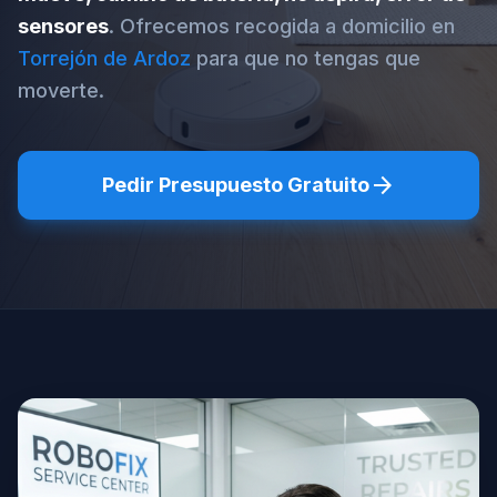
sensores
. Ofrecemos recogida a domicilio en
Torrejón de Ardoz
para que no tengas que
moverte.
arrow_forward
Pedir Presupuesto Gratuito