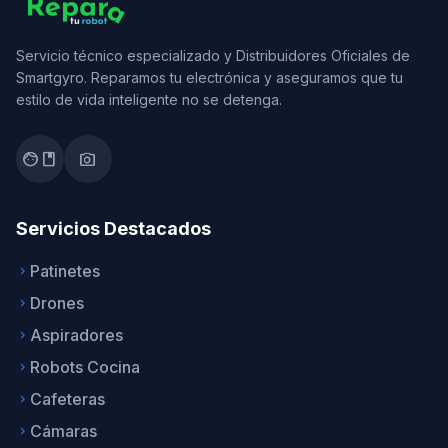
Servicio técnico especializado y Distribuidores Oficiales de
Smartgyro. Reparamos tu electrónica y aseguramos que tu
estilo de vida inteligente no se detenga.
facebook
photo_camera
Servicios Destacados
Patinetes
keyboard_arrow_right
Drones
keyboard_arrow_right
Aspiradores
keyboard_arrow_right
Robots Cocina
keyboard_arrow_right
Cafeteras
keyboard_arrow_right
Cámaras
keyboard_arrow_right