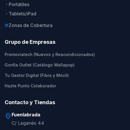
Portátiles
keyboard_arrow_right
Tablets/iPad
keyboard_arrow_right
Zonas de Cobertura
map
Grupo de Empresas
Promoviatech (Nuevos y Reacondicionados)
Gorilla Outlet (Catálogo Wallapop)
Tu Gestor Digital (Fibra y Móvil)
Hazte Punto Colaborador
Contacto y Tiendas
Fuenlabrada
location_on
C/ Leganés 44