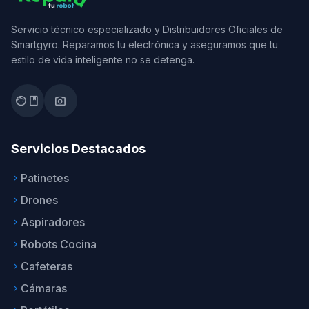
Servicio técnico especializado y Distribuidores Oficiales de
Smartgyro. Reparamos tu electrónica y aseguramos que tu
estilo de vida inteligente no se detenga.
facebook
photo_camera
Servicios Destacados
Patinetes
keyboard_arrow_right
Drones
keyboard_arrow_right
Aspiradores
keyboard_arrow_right
Robots Cocina
keyboard_arrow_right
Cafeteras
keyboard_arrow_right
Cámaras
keyboard_arrow_right