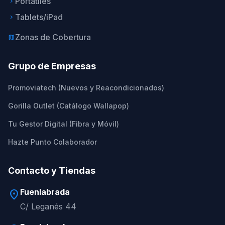
Portátiles
keyboard_arrow_right
Tablets/iPad
keyboard_arrow_right
Zonas de Cobertura
map
Grupo de Empresas
Promoviatech (Nuevos y Reacondicionados)
Gorilla Outlet (Catálogo Wallapop)
Tu Gestor Digital (Fibra y Móvil)
Hazte Punto Colaborador
Contacto y Tiendas
Fuenlabrada
location_on
C/ Leganés 44