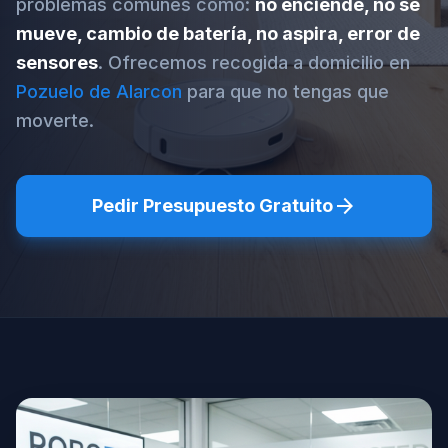
problemas comunes como:
no enciende, no se
mueve, cambio de batería, no aspira, error de
sensores
. Ofrecemos recogida a domicilio en
Pozuelo de Alarcon
para que no tengas que
moverte.
arrow_forward
Pedir Presupuesto Gratuito