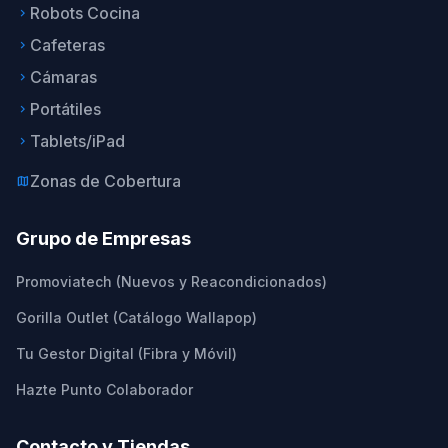
Robots Cocina
keyboard_arrow_right
Cafeteras
keyboard_arrow_right
Cámaras
keyboard_arrow_right
Portátiles
keyboard_arrow_right
Tablets/iPad
keyboard_arrow_right
Zonas de Cobertura
map
Grupo de Empresas
Promoviatech (Nuevos y Reacondicionados)
Gorilla Outlet (Catálogo Wallapop)
Tu Gestor Digital (Fibra y Móvil)
Hazte Punto Colaborador
Contacto y Tiendas