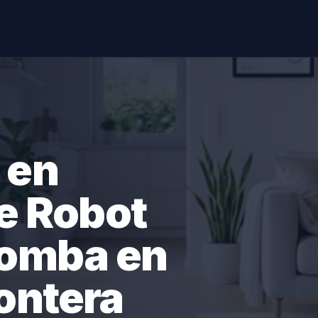
 en
e Robot
oomba en
rontera