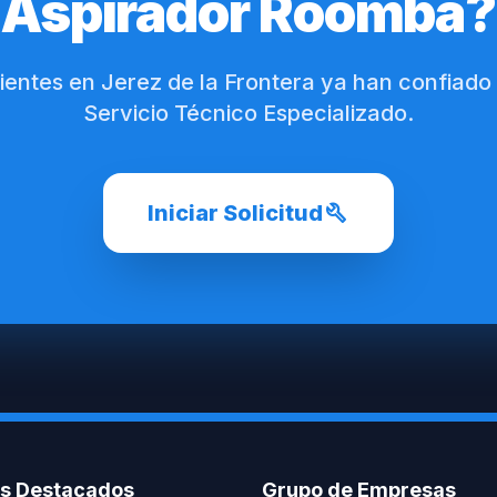
Aspirador Roomba?
lientes en Jerez de la Frontera ya han confiado
Servicio Técnico Especializado.
build
Iniciar Solicitud
os Destacados
Grupo de Empresas