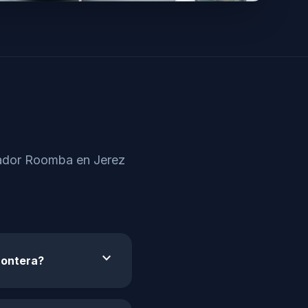
irador Roomba en Jerez
expand_more
rontera?