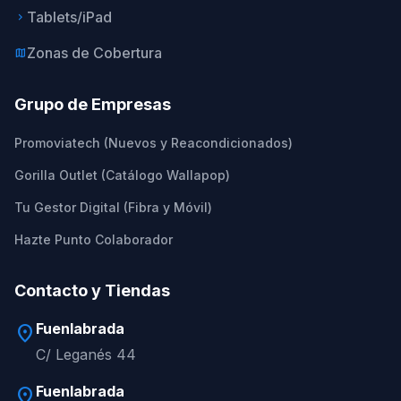
Tablets/iPad
keyboard_arrow_right
Zonas de Cobertura
map
Grupo de Empresas
Promoviatech (Nuevos y Reacondicionados)
Gorilla Outlet (Catálogo Wallapop)
Tu Gestor Digital (Fibra y Móvil)
Hazte Punto Colaborador
Contacto y Tiendas
Fuenlabrada
location_on
C/ Leganés 44
Fuenlabrada
location_on