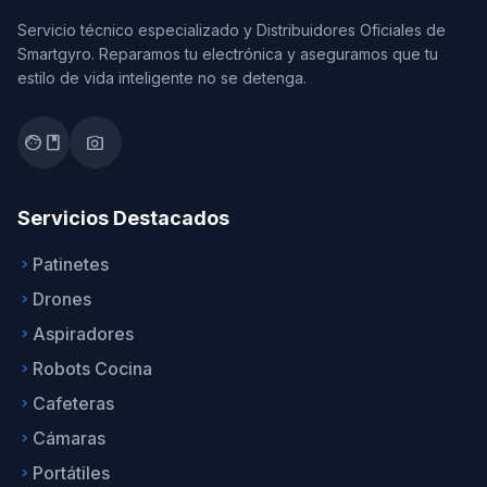
Servicio técnico especializado y Distribuidores Oficiales de
Smartgyro. Reparamos tu electrónica y aseguramos que tu
estilo de vida inteligente no se detenga.
facebook
photo_camera
Servicios Destacados
Patinetes
keyboard_arrow_right
Drones
keyboard_arrow_right
Aspiradores
keyboard_arrow_right
Robots Cocina
keyboard_arrow_right
Cafeteras
keyboard_arrow_right
Cámaras
keyboard_arrow_right
Portátiles
keyboard_arrow_right