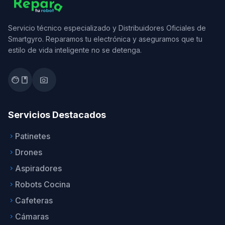
Servicio técnico especializado y Distribuidores Oficiales de
Smartgyro. Reparamos tu electrónica y aseguramos que tu
estilo de vida inteligente no se detenga.
facebook
photo_camera
Servicios Destacados
Patinetes
keyboard_arrow_right
Drones
keyboard_arrow_right
Aspiradores
keyboard_arrow_right
Robots Cocina
keyboard_arrow_right
Cafeteras
keyboard_arrow_right
Cámaras
keyboard_arrow_right