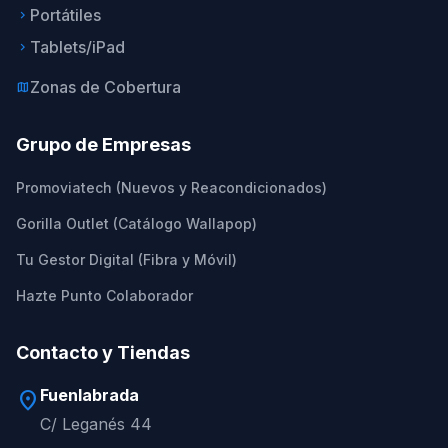
Portátiles
keyboard_arrow_right
Tablets/iPad
keyboard_arrow_right
Zonas de Cobertura
map
Grupo de Empresas
Promoviatech (Nuevos y Reacondicionados)
Gorilla Outlet (Catálogo Wallapop)
Tu Gestor Digital (Fibra y Móvil)
Hazte Punto Colaborador
Contacto y Tiendas
Fuenlabrada
location_on
C/ Leganés 44