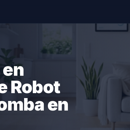
 en
e Robot
oomba en