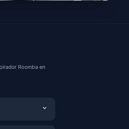
Aspirador Roomba en
expand_more