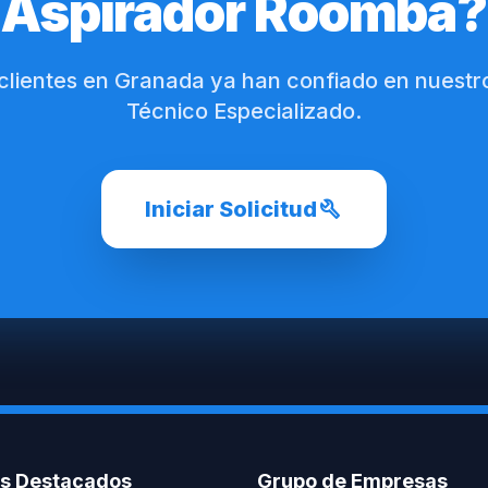
Aspirador Roomba?
 clientes en Granada ya han confiado en nuestro
Técnico Especializado.
build
Iniciar Solicitud
os Destacados
Grupo de Empresas