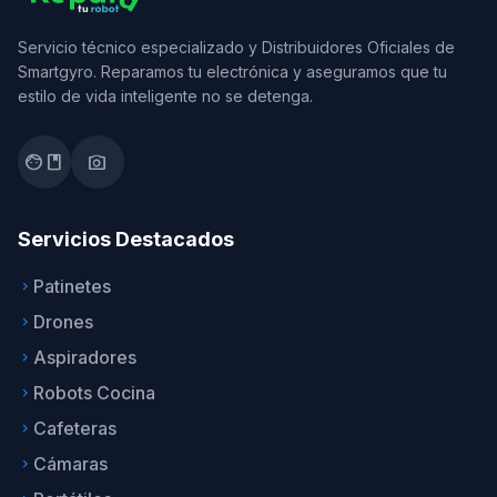
Servicio técnico especializado y Distribuidores Oficiales de
Smartgyro. Reparamos tu electrónica y aseguramos que tu
estilo de vida inteligente no se detenga.
facebook
photo_camera
Servicios Destacados
Patinetes
keyboard_arrow_right
Drones
keyboard_arrow_right
Aspiradores
keyboard_arrow_right
Robots Cocina
keyboard_arrow_right
Cafeteras
keyboard_arrow_right
Cámaras
keyboard_arrow_right