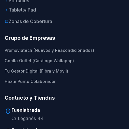
Portátiles
keyboard_arrow_right
Tablets/iPad
keyboard_arrow_right
Zonas de Cobertura
map
Grupo de Empresas
Promoviatech (Nuevos y Reacondicionados)
Gorilla Outlet (Catálogo Wallapop)
Tu Gestor Digital (Fibra y Móvil)
Hazte Punto Colaborador
Contacto y Tiendas
Fuenlabrada
location_on
C/ Leganés 44