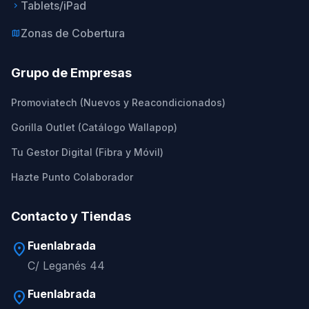
Tablets/iPad
keyboard_arrow_right
Zonas de Cobertura
map
Grupo de Empresas
Promoviatech (Nuevos y Reacondicionados)
Gorilla Outlet (Catálogo Wallapop)
Tu Gestor Digital (Fibra y Móvil)
Hazte Punto Colaborador
Contacto y Tiendas
Fuenlabrada
location_on
C/ Leganés 44
Fuenlabrada
location_on