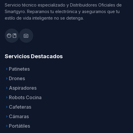
Servicio técnico especializado y Distribuidores Oficiales de
Smartgyro. Reparamos tu electrónica y aseguramos que tu
estilo de vida inteligente no se detenga.
facebook
photo_camera
Servicios Destacados
Patinetes
keyboard_arrow_right
Drones
keyboard_arrow_right
Aspiradores
keyboard_arrow_right
Robots Cocina
keyboard_arrow_right
Cafeteras
keyboard_arrow_right
Cámaras
keyboard_arrow_right
Portátiles
keyboard_arrow_right