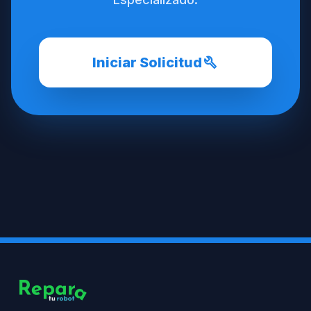
build
Iniciar Solicitud