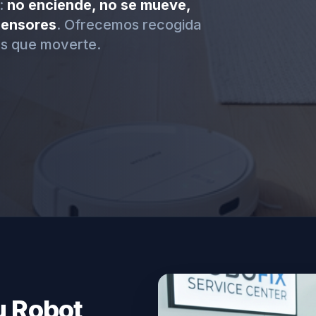
:
no enciende, no se mueve,
 sensores
. Ofrecemos recogida
s que moverte.
u Robot