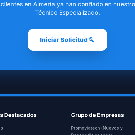
 clientes en Almería ya han confiado en nuestro
Técnico Especializado.
build
Iniciar Solicitud
os Destacados
Grupo de Empresas
es
Promoviatech (Nuevos y