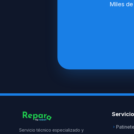
Miles de
Servici
Patinet
keyboard_arrow_right
Servicio técnico especializado y