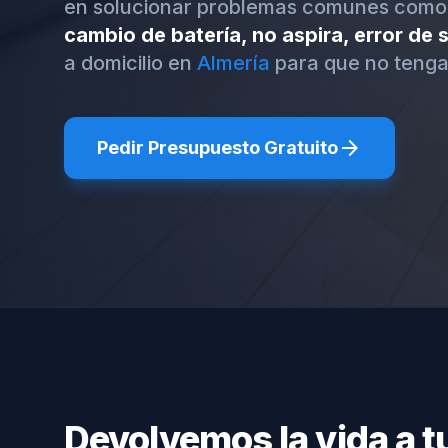
en solucionar problemas comunes como
cambio de batería, no aspira, error de
a domicilio en
Almería
para que no tenga
arrow_forward
Pedir Presupuesto Gratuito
Devolvemos la vida a t