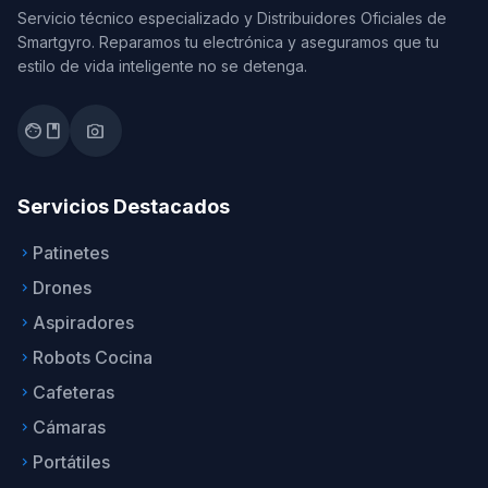
Servicio técnico especializado y Distribuidores Oficiales de
Smartgyro. Reparamos tu electrónica y aseguramos que tu
estilo de vida inteligente no se detenga.
facebook
photo_camera
Servicios Destacados
Patinetes
keyboard_arrow_right
Drones
keyboard_arrow_right
Aspiradores
keyboard_arrow_right
Robots Cocina
keyboard_arrow_right
Cafeteras
keyboard_arrow_right
Cámaras
keyboard_arrow_right
Portátiles
keyboard_arrow_right