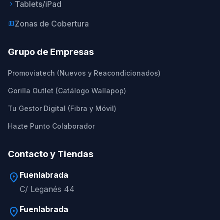
Tablets/iPad
keyboard_arrow_right
Zonas de Cobertura
map
Grupo de Empresas
Promoviatech (Nuevos y Reacondicionados)
Gorilla Outlet (Catálogo Wallapop)
Tu Gestor Digital (Fibra y Móvil)
Hazte Punto Colaborador
Contacto y Tiendas
Fuenlabrada
location_on
C/ Leganés 44
Fuenlabrada
location_on