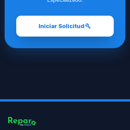
build
Iniciar Solicitud