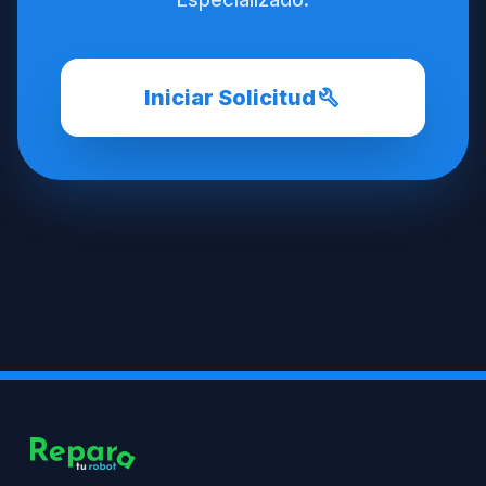
build
Iniciar Solicitud