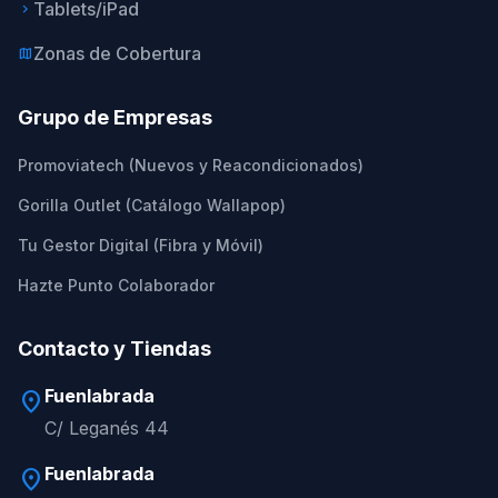
Tablets/iPad
keyboard_arrow_right
Zonas de Cobertura
map
Grupo de Empresas
Promoviatech (Nuevos y Reacondicionados)
Gorilla Outlet (Catálogo Wallapop)
Tu Gestor Digital (Fibra y Móvil)
Hazte Punto Colaborador
Contacto y Tiendas
Fuenlabrada
location_on
C/ Leganés 44
Fuenlabrada
location_on