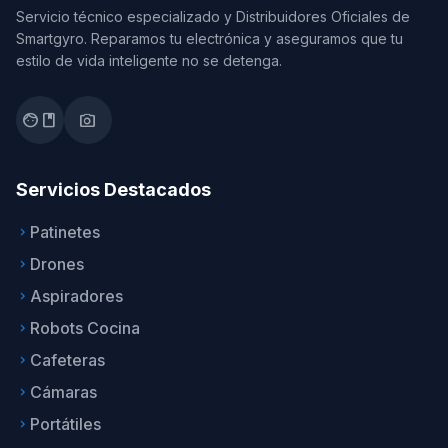
Servicio técnico especializado y Distribuidores Oficiales de
Smartgyro. Reparamos tu electrónica y aseguramos que tu
estilo de vida inteligente no se detenga.
facebook
photo_camera
Servicios Destacados
Patinetes
keyboard_arrow_right
Drones
keyboard_arrow_right
Aspiradores
keyboard_arrow_right
Robots Cocina
keyboard_arrow_right
Cafeteras
keyboard_arrow_right
Cámaras
keyboard_arrow_right
Portátiles
keyboard_arrow_right