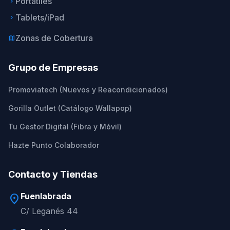
Portátiles
keyboard_arrow_right
Tablets/iPad
keyboard_arrow_right
Zonas de Cobertura
map
Grupo de Empresas
Promoviatech (Nuevos y Reacondicionados)
Gorilla Outlet (Catálogo Wallapop)
Tu Gestor Digital (Fibra y Móvil)
Hazte Punto Colaborador
Contacto y Tiendas
Fuenlabrada
location_on
C/ Leganés 44