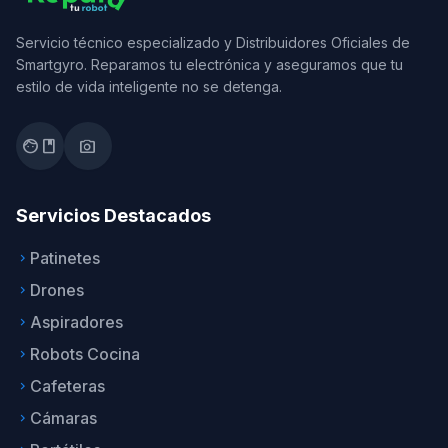
Servicio técnico especializado y Distribuidores Oficiales de
Smartgyro. Reparamos tu electrónica y aseguramos que tu
estilo de vida inteligente no se detenga.
facebook
photo_camera
Servicios Destacados
Patinetes
keyboard_arrow_right
Drones
keyboard_arrow_right
Aspiradores
keyboard_arrow_right
Robots Cocina
keyboard_arrow_right
Cafeteras
keyboard_arrow_right
Cámaras
keyboard_arrow_right