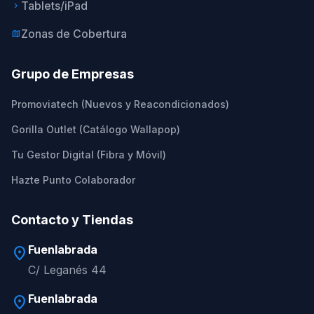
Tablets/iPad
keyboard_arrow_right
Zonas de Cobertura
map
Grupo de Empresas
Promoviatech (Nuevos y Reacondicionados)
Gorilla Outlet (Catálogo Wallapop)
Tu Gestor Digital (Fibra y Móvil)
Hazte Punto Colaborador
Contacto y Tiendas
Fuenlabrada
location_on
C/ Leganés 44
Fuenlabrada
location_on