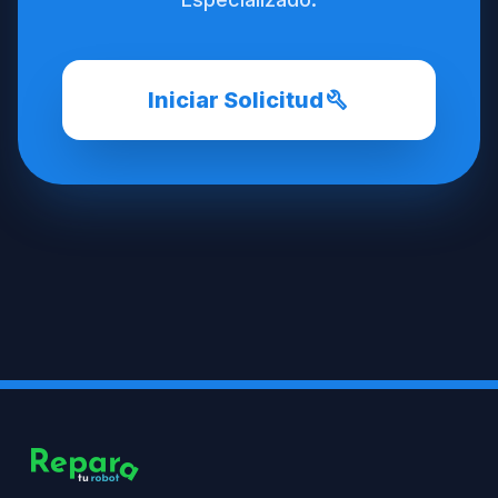
build
Iniciar Solicitud