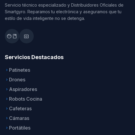
Servicio técnico especializado y Distribuidores Oficiales de
Smartgyro. Reparamos tu electrónica y aseguramos que tu
estilo de vida inteligente no se detenga.
facebook
photo_camera
Servicios Destacados
Patinetes
keyboard_arrow_right
Drones
keyboard_arrow_right
Aspiradores
keyboard_arrow_right
Robots Cocina
keyboard_arrow_right
Cafeteras
keyboard_arrow_right
Cámaras
keyboard_arrow_right
Portátiles
keyboard_arrow_right