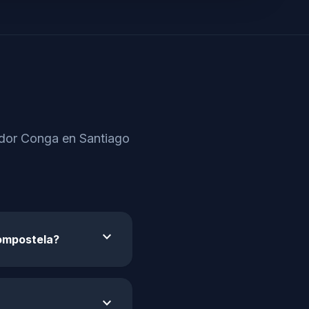
ador Conga en Santiago
expand_more
Compostela?
expand_more