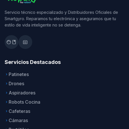
Servicio técnico especializado y Distribuidores Oficiales de
Smartgyro. Reparamos tu electrónica y aseguramos que tu
estilo de vida inteligente no se detenga.
facebook
photo_camera
Servicios Destacados
Patinetes
keyboard_arrow_right
Drones
keyboard_arrow_right
Aspiradores
keyboard_arrow_right
Robots Cocina
keyboard_arrow_right
Cafeteras
keyboard_arrow_right
Cámaras
keyboard_arrow_right