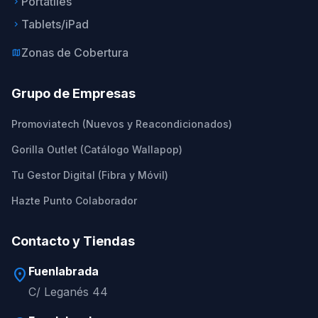
Portátiles
keyboard_arrow_right
Tablets/iPad
keyboard_arrow_right
Zonas de Cobertura
map
Grupo de Empresas
Promoviatech (Nuevos y Reacondicionados)
Gorilla Outlet (Catálogo Wallapop)
Tu Gestor Digital (Fibra y Móvil)
Hazte Punto Colaborador
Contacto y Tiendas
Fuenlabrada
location_on
C/ Leganés 44