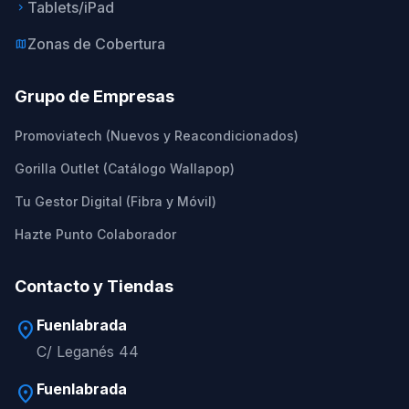
Tablets/iPad
keyboard_arrow_right
Zonas de Cobertura
map
Grupo de Empresas
Promoviatech (Nuevos y Reacondicionados)
Gorilla Outlet (Catálogo Wallapop)
Tu Gestor Digital (Fibra y Móvil)
Hazte Punto Colaborador
Contacto y Tiendas
Fuenlabrada
location_on
C/ Leganés 44
Fuenlabrada
location_on