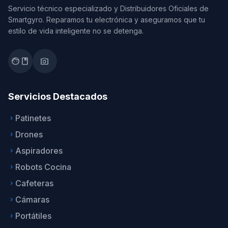
Servicio técnico especializado y Distribuidores Oficiales de
Smartgyro. Reparamos tu electrónica y aseguramos que tu
estilo de vida inteligente no se detenga.
facebook
photo_camera
Servicios Destacados
Patinetes
keyboard_arrow_right
Drones
keyboard_arrow_right
Aspiradores
keyboard_arrow_right
Robots Cocina
keyboard_arrow_right
Cafeteras
keyboard_arrow_right
Cámaras
keyboard_arrow_right
Portátiles
keyboard_arrow_right