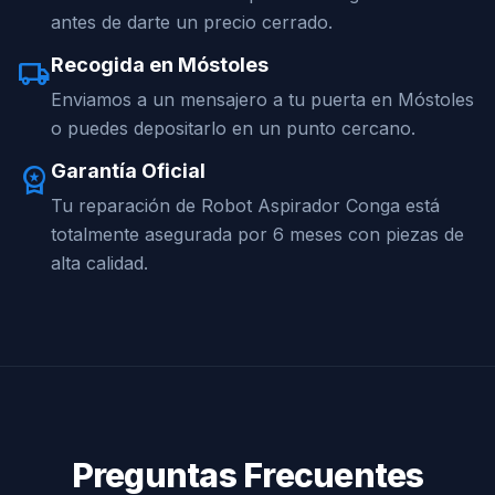
antes de darte un precio cerrado.
Recogida en Móstoles
local_shipping
Enviamos a un mensajero a tu puerta en Móstoles
o puedes depositarlo en un punto cercano.
Garantía Oficial
workspace_premium
Tu reparación de Robot Aspirador Conga está
totalmente asegurada por 6 meses con piezas de
alta calidad.
Preguntas Frecuentes