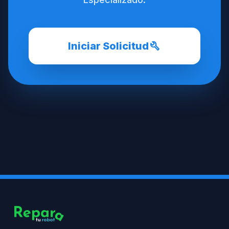
build
Iniciar Solicitud