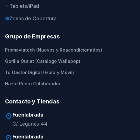
Tablets/iPad
keyboard_arrow_right
Zonas de Cobertura
map
Grupo de Empresas
Promoviatech (Nuevos y Reacondicionados)
Gorilla Outlet (Catálogo Wallapop)
Tu Gestor Digital (Fibra y Móvil)
Hazte Punto Colaborador
Contacto y Tiendas
Fuenlabrada
location_on
C/ Leganés 44
Fuenlabrada
location_on