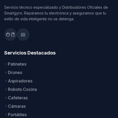
Servicio técnico especializado y Distribuidores Oficiales de
Smartgyro. Reparamos tu electrónica y aseguramos que tu
estilo de vida inteligente no se detenga.
facebook
photo_camera
Servicios Destacados
Patinetes
keyboard_arrow_right
Drones
keyboard_arrow_right
Aspiradores
keyboard_arrow_right
Robots Cocina
keyboard_arrow_right
Cafeteras
keyboard_arrow_right
Cámaras
keyboard_arrow_right
Portátiles
keyboard_arrow_right