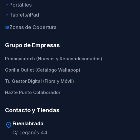
Portátiles
keyboard_arrow_right
Tablets/iPad
keyboard_arrow_right
Zonas de Cobertura
map
Grupo de Empresas
Promoviatech (Nuevos y Reacondicionados)
Gorilla Outlet (Catálogo Wallapop)
Tu Gestor Digital (Fibra y Móvil)
Hazte Punto Colaborador
Contacto y Tiendas
Fuenlabrada
location_on
C/ Leganés 44