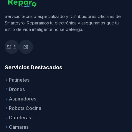
Servicio técnico especializado y Distribuidores Oficiales de
Smartgyro. Reparamos tu electrónica y aseguramos que tu
estilo de vida inteligente no se detenga.
facebook
photo_camera
Servicios Destacados
Patinetes
keyboard_arrow_right
Drones
keyboard_arrow_right
Aspiradores
keyboard_arrow_right
Robots Cocina
keyboard_arrow_right
Cafeteras
keyboard_arrow_right
Cámaras
keyboard_arrow_right