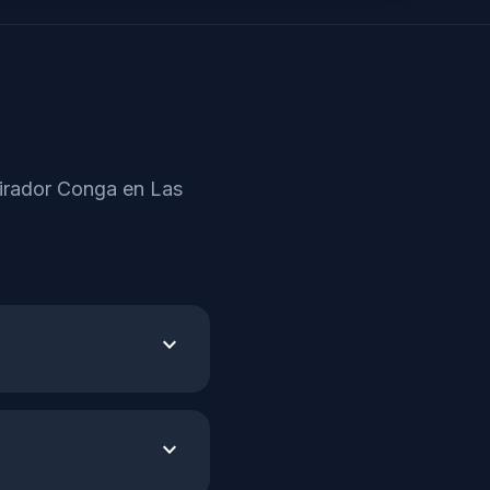
pirador Conga en Las
expand_more
expand_more