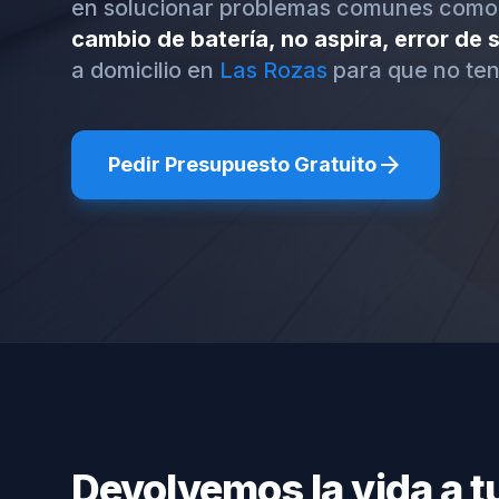
en solucionar problemas comunes como
cambio de batería, no aspira, error de
a domicilio en
Las Rozas
para que no te
arrow_forward
Pedir Presupuesto Gratuito
Devolvemos la vida a t