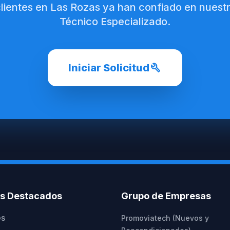
clientes en Las Rozas ya han confiado en nuestr
Técnico Especializado.
build
Iniciar Solicitud
os Destacados
Grupo de Empresas
es
Promoviatech (Nuevos y