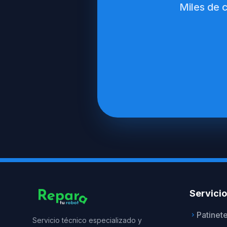
Miles de 
Servici
Patinet
keyboard_arrow_right
Servicio técnico especializado y