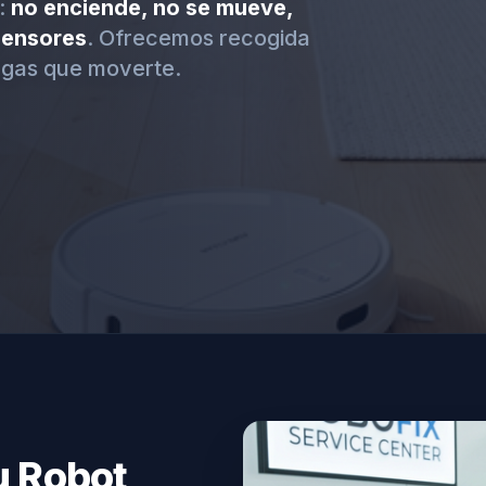
:
no enciende, no se mueve,
 sensores
. Ofrecemos recogida
ngas que moverte.
u Robot