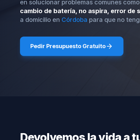
en solucionar problemas comunes como
cambio de batería, no aspira, error de
a domicilio en
Córdoba
para que no teng
arrow_forward
Pedir Presupuesto Gratuito
Devolvemos la vida a t