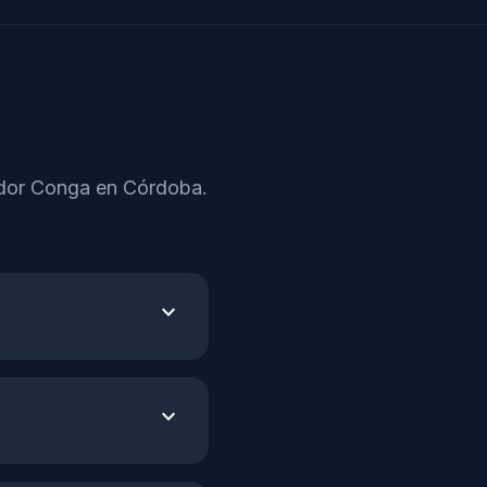
rador Conga en Córdoba.
expand_more
expand_more