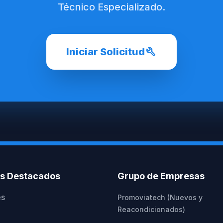
Técnico Especializado.
build
Iniciar Solicitud
os Destacados
Grupo de Empresas
es
Promoviatech (Nuevos y
Reacondicionados)