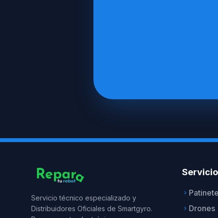
Servici
Patinet
keyboard_arrow_right
Servicio técnico especializado y
Drones
Distribuidores Oficiales de Smartgyro.
keyboard_arrow_right