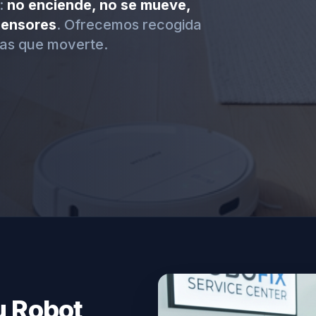
:
no enciende, no se mueve,
 sensores
. Ofrecemos recogida
as que moverte.
u Robot