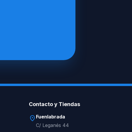
Contacto y Tiendas
Fuenlabrada
location_on
C/ Leganés 44