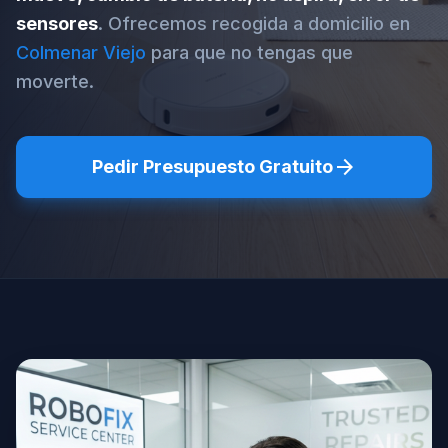
sensores
. Ofrecemos recogida a domicilio en
Colmenar Viejo
para que no tengas que
moverte.
arrow_forward
Pedir Presupuesto Gratuito