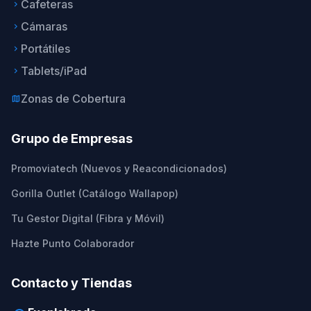
Cafeteras
keyboard_arrow_right
Cámaras
keyboard_arrow_right
Portátiles
keyboard_arrow_right
Tablets/iPad
keyboard_arrow_right
Zonas de Cobertura
map
Grupo de Empresas
Promoviatech (Nuevos y Reacondicionados)
Gorilla Outlet (Catálogo Wallapop)
Tu Gestor Digital (Fibra y Móvil)
Hazte Punto Colaborador
Contacto y Tiendas