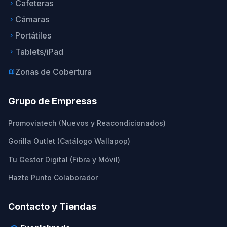
Cafeteras
keyboard_arrow_right
Cámaras
keyboard_arrow_right
Portátiles
keyboard_arrow_right
Tablets/iPad
keyboard_arrow_right
Zonas de Cobertura
map
Grupo de Empresas
Promoviatech (Nuevos y Reacondicionados)
Gorilla Outlet (Catálogo Wallapop)
Tu Gestor Digital (Fibra y Móvil)
Hazte Punto Colaborador
Contacto y Tiendas