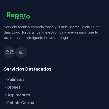
Servicio técnico especializado y Distribuidores Oficiales de
Smartgyro. Reparamos tu electrónica y aseguramos que tu
estilo de vida inteligente no se detenga.
facebook
photo_camera
Servicios Destacados
Patinetes
keyboard_arrow_right
Drones
keyboard_arrow_right
Aspiradores
keyboard_arrow_right
Robots Cocina
keyboard_arrow_right