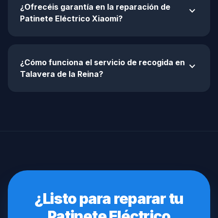
¿Ofrecéis garantía en la reparación de
expand_more
Patinete Eléctrico Xiaomi?
¿Cómo funciona el servicio de recogida en
expand_more
Talavera de la Reina?
¿Listo para reparar tu
Patinete Eléctrico