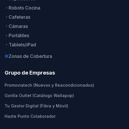
Robots Cocina
keyboard_arrow_right
Cafeteras
keyboard_arrow_right
Cámaras
keyboard_arrow_right
Portátiles
keyboard_arrow_right
Tablets/iPad
keyboard_arrow_right
Zonas de Cobertura
map
Grupo de Empresas
Promoviatech (Nuevos y Reacondicionados)
Gorilla Outlet (Catálogo Wallapop)
Tu Gestor Digital (Fibra y Móvil)
Hazte Punto Colaborador