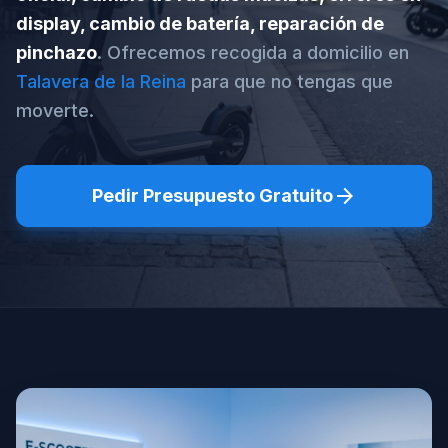
display, cambio de batería, reparación de
pinchazo
. Ofrecemos recogida a domicilio en
Talavera de la Reina
para que no tengas que
moverte.
arrow_forward
Pedir Presupuesto Gratuito