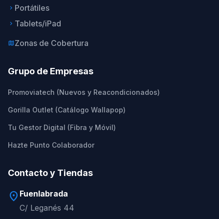
Portátiles
keyboard_arrow_right
Tablets/iPad
keyboard_arrow_right
Zonas de Cobertura
map
Grupo de Empresas
Promoviatech (Nuevos y Reacondicionados)
Gorilla Outlet (Catálogo Wallapop)
Tu Gestor Digital (Fibra y Móvil)
Hazte Punto Colaborador
Contacto y Tiendas
Fuenlabrada
location_on
C/ Leganés 44