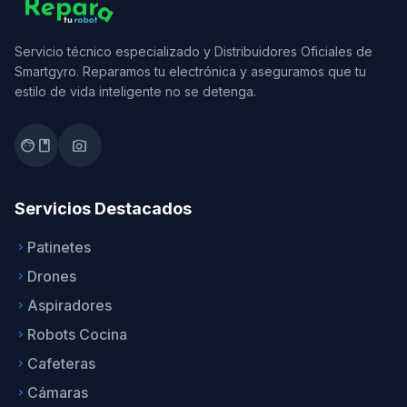
Servicio técnico especializado y Distribuidores Oficiales de
Smartgyro. Reparamos tu electrónica y aseguramos que tu
estilo de vida inteligente no se detenga.
facebook
photo_camera
Servicios Destacados
Patinetes
keyboard_arrow_right
Drones
keyboard_arrow_right
Aspiradores
keyboard_arrow_right
Robots Cocina
keyboard_arrow_right
Cafeteras
keyboard_arrow_right
Cámaras
keyboard_arrow_right