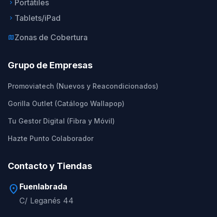
Portátiles
keyboard_arrow_right
Tablets/iPad
keyboard_arrow_right
Zonas de Cobertura
map
Grupo de Empresas
Promoviatech (Nuevos y Reacondicionados)
Gorilla Outlet (Catálogo Wallapop)
Tu Gestor Digital (Fibra y Móvil)
Hazte Punto Colaborador
Contacto y Tiendas
Fuenlabrada
location_on
C/ Leganés 44