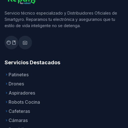
Servicio técnico especializado y Distribuidores Oficiales de
Smartgyro. Reparamos tu electrónica y aseguramos que tu
estilo de vida inteligente no se detenga.
facebook
photo_camera
Servicios Destacados
Patinetes
keyboard_arrow_right
Drones
keyboard_arrow_right
Aspiradores
keyboard_arrow_right
Robots Cocina
keyboard_arrow_right
Cafeteras
keyboard_arrow_right
Cámaras
keyboard_arrow_right