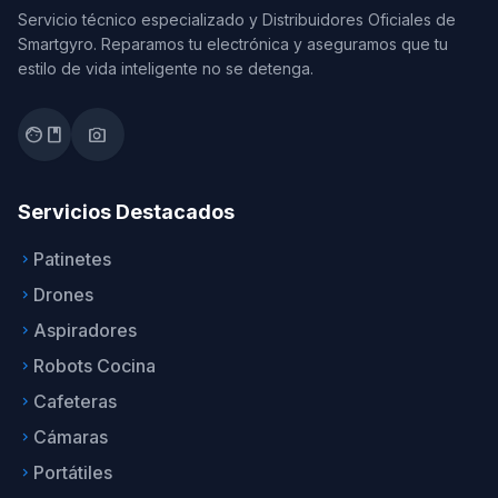
Servicio técnico especializado y Distribuidores Oficiales de
Smartgyro. Reparamos tu electrónica y aseguramos que tu
estilo de vida inteligente no se detenga.
facebook
photo_camera
Servicios Destacados
Patinetes
keyboard_arrow_right
Drones
keyboard_arrow_right
Aspiradores
keyboard_arrow_right
Robots Cocina
keyboard_arrow_right
Cafeteras
keyboard_arrow_right
Cámaras
keyboard_arrow_right
Portátiles
keyboard_arrow_right