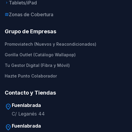
Tablets/iPad
keyboard_arrow_right
Zonas de Cobertura
map
Grupo de Empresas
Promoviatech (Nuevos y Reacondicionados)
Gorilla Outlet (Catálogo Wallapop)
Tu Gestor Digital (Fibra y Móvil)
Hazte Punto Colaborador
Contacto y Tiendas
Fuenlabrada
location_on
C/ Leganés 44
Fuenlabrada
location_on