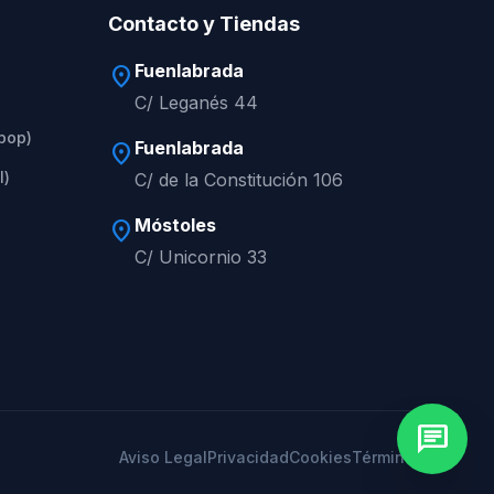
Contacto y Tiendas
Fuenlabrada
location_on
C/ Leganés 44
apop)
Fuenlabrada
location_on
l)
C/ de la Constitución 106
Móstoles
location_on
C/ Unicornio 33
chat
Aviso Legal
Privacidad
Cookies
Términos