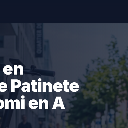
 en
e Patinete
omi en A