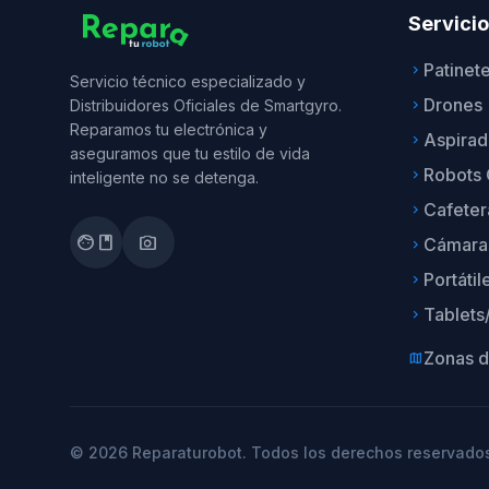
Servici
Patinet
keyboard_arrow_right
Servicio técnico especializado y
Drones
Distribuidores Oficiales de Smartgyro.
keyboard_arrow_right
Reparamos tu electrónica y
Aspirad
keyboard_arrow_right
aseguramos que tu estilo de vida
Robots 
keyboard_arrow_right
inteligente no se detenga.
Cafeter
keyboard_arrow_right
facebook
photo_camera
Cámara
keyboard_arrow_right
Portátil
keyboard_arrow_right
Tablets
keyboard_arrow_right
Zonas d
map
© 2026 Reparaturobot. Todos los derechos reservado