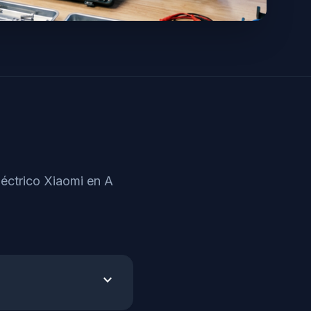
léctrico Xiaomi en A
expand_more