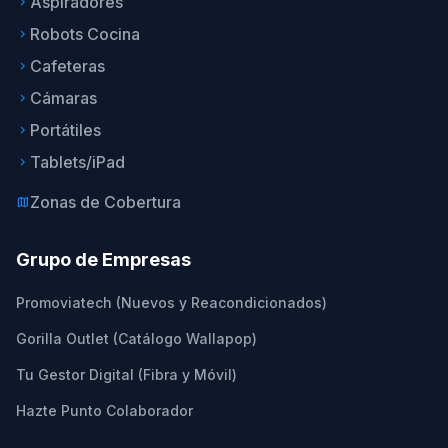
Aspiradores
keyboard_arrow_right
Robots Cocina
keyboard_arrow_right
Cafeteras
keyboard_arrow_right
Cámaras
keyboard_arrow_right
Portátiles
keyboard_arrow_right
Tablets/iPad
keyboard_arrow_right
Zonas de Cobertura
map
Grupo de Empresas
Promoviatech (Nuevos y Reacondicionados)
Gorilla Outlet (Catálogo Wallapop)
Tu Gestor Digital (Fibra y Móvil)
Hazte Punto Colaborador