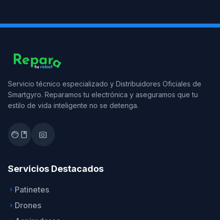
Servicio técnico especializado y Distribuidores Oficiales de
Smartgyro. Reparamos tu electrónica y aseguramos que tu
estilo de vida inteligente no se detenga.
facebook
photo_camera
Servicios Destacados
Patinetes
keyboard_arrow_right
Drones
keyboard_arrow_right