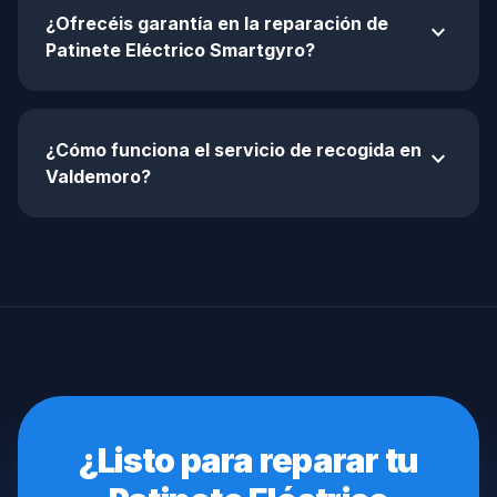
¿Ofrecéis garantía en la reparación de
expand_more
Patinete Eléctrico Smartgyro?
¿Cómo funciona el servicio de recogida en
expand_more
Valdemoro?
¿Listo para reparar tu