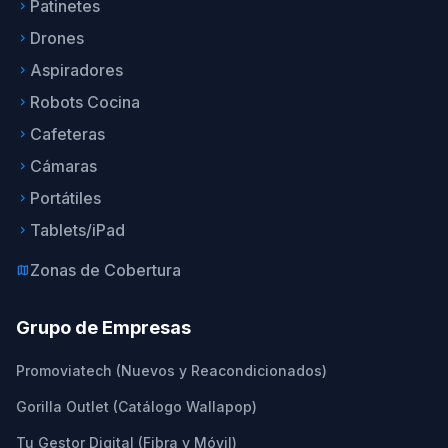
Patinetes
keyboard_arrow_right
Drones
keyboard_arrow_right
Aspiradores
keyboard_arrow_right
Robots Cocina
keyboard_arrow_right
Cafeteras
keyboard_arrow_right
Cámaras
keyboard_arrow_right
Portátiles
keyboard_arrow_right
Tablets/iPad
keyboard_arrow_right
Zonas de Cobertura
map
Grupo de Empresas
Promoviatech (Nuevos y Reacondicionados)
Gorilla Outlet (Catálogo Wallapop)
Tu Gestor Digital (Fibra y Móvil)