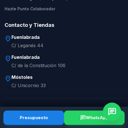
Hazte Punto Colaborador
Contacto y Tiendas
Fuenlabrada
location_on
C/ Leganés 44
Fuenlabrada
location_on
C/ de la Constitución 106
Móstoles
location_on
C/ Unicornio 33
chat
© 2026 Reparaturobot. Todos los derechos reservados.
Aviso Legal
Privacidad
Cookies
Términos
chat
Presupuesto
WhatsApp