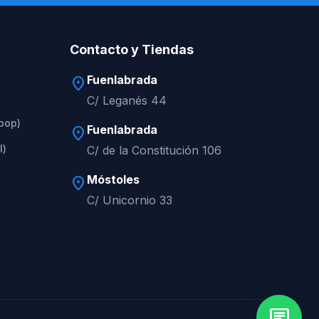
Contacto y Tiendas
Fuenlabrada
location_on
C/ Leganés 44
apop)
Fuenlabrada
location_on
l)
C/ de la Constitución 106
Móstoles
location_on
C/ Unicornio 33