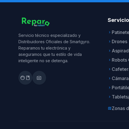
Servici
Patinet
keyboard_arrow_right
Servicio técnico especializado y
Drones
Distribuidores Oficiales de Smartgyro.
keyboard_arrow_right
Reparamos tu electrónica y
Aspirad
keyboard_arrow_right
aseguramos que tu estilo de vida
Robots 
keyboard_arrow_right
inteligente no se detenga.
Cafeter
keyboard_arrow_right
facebook
photo_camera
Cámara
keyboard_arrow_right
Portátil
keyboard_arrow_right
Tablets
keyboard_arrow_right
Zonas d
map