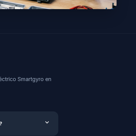
léctrico Smartgyro en
expand_more
?