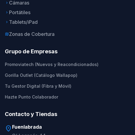
Cámaras
keyboard_arrow_right
Portátiles
keyboard_arrow_right
Tablets/iPad
keyboard_arrow_right
Zonas de Cobertura
map
Grupo de Empresas
Promoviatech (Nuevos y Reacondicionados)
Gorilla Outlet (Catálogo Wallapop)
Tu Gestor Digital (Fibra y Móvil)
Hazte Punto Colaborador
Contacto y Tiendas
Fuenlabrada
location_on