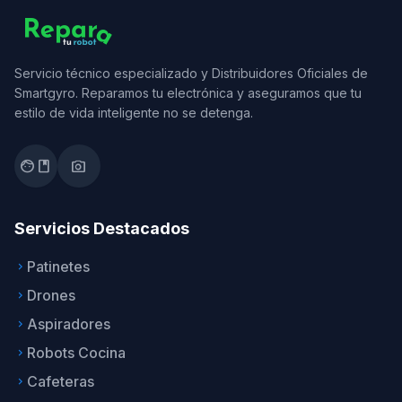
Servicio técnico especializado y Distribuidores Oficiales de
Smartgyro. Reparamos tu electrónica y aseguramos que tu
estilo de vida inteligente no se detenga.
facebook
photo_camera
Servicios Destacados
Patinetes
keyboard_arrow_right
Drones
keyboard_arrow_right
Aspiradores
keyboard_arrow_right
Robots Cocina
keyboard_arrow_right
Cafeteras
keyboard_arrow_right