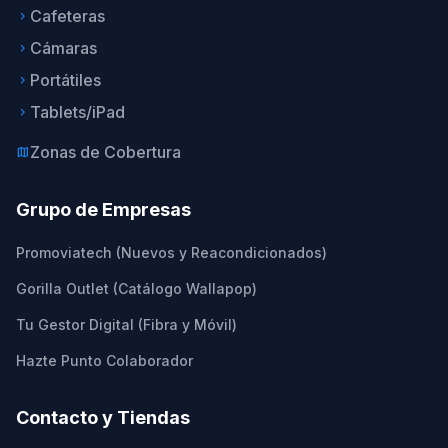
Cafeteras
keyboard_arrow_right
Cámaras
keyboard_arrow_right
Portátiles
keyboard_arrow_right
Tablets/iPad
keyboard_arrow_right
Zonas de Cobertura
map
Grupo de Empresas
Promoviatech (Nuevos y Reacondicionados)
Gorilla Outlet (Catálogo Wallapop)
Tu Gestor Digital (Fibra y Móvil)
Hazte Punto Colaborador
Contacto y Tiendas