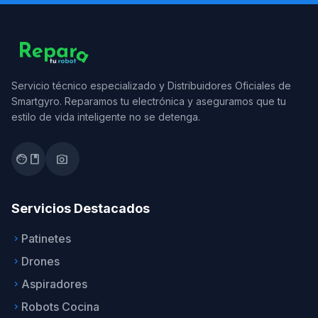
Servicio técnico especializado y Distribuidores Oficiales de
Smartgyro. Reparamos tu electrónica y aseguramos que tu
estilo de vida inteligente no se detenga.
facebook
photo_camera
Servicios Destacados
Patinetes
keyboard_arrow_right
Drones
keyboard_arrow_right
Aspiradores
keyboard_arrow_right
Robots Cocina
keyboard_arrow_right