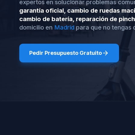
expertos en solucionar problemas com
garantía oficial, cambio de ruedas maci
cambio de batería, reparación de pinc
domicilio en
Madrid
para que no tengas 
arrow_forward
Pedir Presupuesto Gratuito