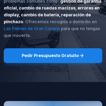
problemas comunes como:
gestión de garantía
oficial, cambio de ruedas macizas, errores en
display, cambio de batería, reparación de
pinchazo
. Ofrecemos recogida a domicilio en
Las Palmas de Gran Canaria
para que no tengas
que moverte.
arrow_forward
Pedir Presupuesto Gratuito