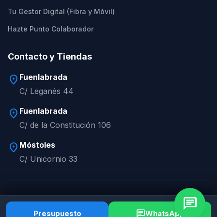
Tu Gestor Digital (Fibra y Móvil)
Hazte Punto Colaborador
Contacto y Tiendas
Fuenlabrada
location_on
C/ Leganés 44
Fuenlabrada
location_on
C/ de la Constitución 106
Móstoles
location_on
C/ Unicornio 33
chat
© 2026 Reparaturobot. Todos los derechos reservados.
Aviso Legal
Privacidad
Cookies
Términos
chat
Presupuesto
WhatsApp