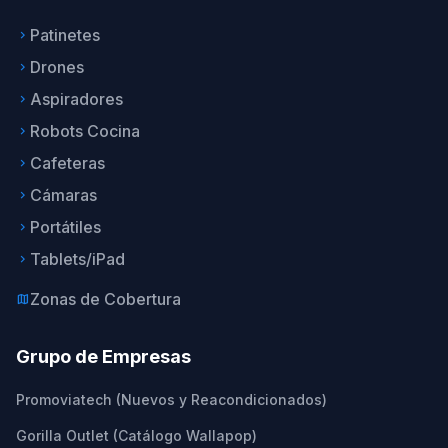
Patinetes
keyboard_arrow_right
Drones
keyboard_arrow_right
Aspiradores
keyboard_arrow_right
Robots Cocina
keyboard_arrow_right
Cafeteras
keyboard_arrow_right
Cámaras
keyboard_arrow_right
Portátiles
keyboard_arrow_right
Tablets/iPad
keyboard_arrow_right
Zonas de Cobertura
map
Grupo de Empresas
Promoviatech (Nuevos y Reacondicionados)
Gorilla Outlet (Catálogo Wallapop)