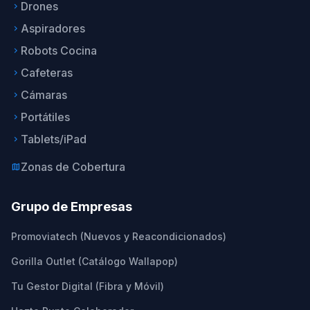
Drones
keyboard_arrow_right
Aspiradores
keyboard_arrow_right
Robots Cocina
keyboard_arrow_right
Cafeteras
keyboard_arrow_right
Cámaras
keyboard_arrow_right
Portátiles
keyboard_arrow_right
Tablets/iPad
keyboard_arrow_right
Zonas de Cobertura
map
Grupo de Empresas
Promoviatech (Nuevos y Reacondicionados)
Gorilla Outlet (Catálogo Wallapop)
Tu Gestor Digital (Fibra y Móvil)