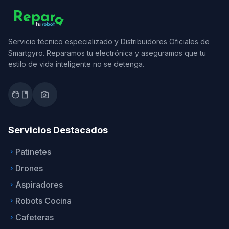
Servicio técnico especializado y Distribuidores Oficiales de
Smartgyro. Reparamos tu electrónica y aseguramos que tu
estilo de vida inteligente no se detenga.
facebook
photo_camera
Servicios Destacados
Patinetes
keyboard_arrow_right
Drones
keyboard_arrow_right
Aspiradores
keyboard_arrow_right
Robots Cocina
keyboard_arrow_right
Cafeteras
keyboard_arrow_right