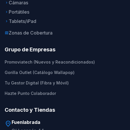
Cámaras
keyboard_arrow_right
Portátiles
keyboard_arrow_right
Tablets/iPad
keyboard_arrow_right
Zonas de Cobertura
map
Grupo de Empresas
Promoviatech (Nuevos y Reacondicionados)
Gorilla Outlet (Catálogo Wallapop)
Tu Gestor Digital (Fibra y Móvil)
Hazte Punto Colaborador
Contacto y Tiendas
Fuenlabrada
location_on