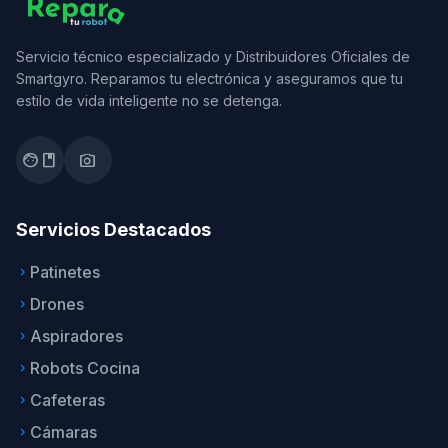
Servicio técnico especializado y Distribuidores Oficiales de
Smartgyro. Reparamos tu electrónica y aseguramos que tu
estilo de vida inteligente no se detenga.
facebook
photo_camera
Servicios Destacados
Patinetes
keyboard_arrow_right
Drones
keyboard_arrow_right
Aspiradores
keyboard_arrow_right
Robots Cocina
keyboard_arrow_right
Cafeteras
keyboard_arrow_right
Cámaras
keyboard_arrow_right