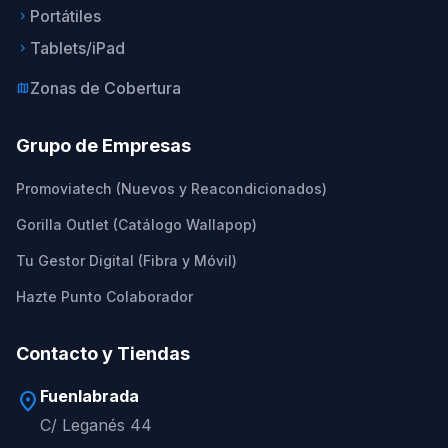
Portátiles
keyboard_arrow_right
Tablets/iPad
keyboard_arrow_right
Zonas de Cobertura
map
Grupo de Empresas
Promoviatech (Nuevos y Reacondicionados)
Gorilla Outlet (Catálogo Wallapop)
Tu Gestor Digital (Fibra y Móvil)
Hazte Punto Colaborador
Contacto y Tiendas
Fuenlabrada
location_on
C/ Leganés 44