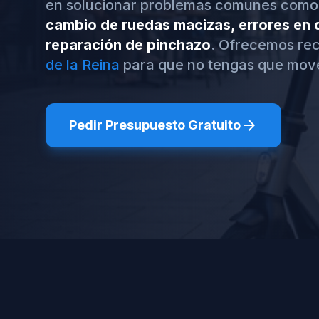
en solucionar problemas comunes como
cambio de ruedas macizas, errores en d
reparación de pinchazo
. Ofrecemos rec
de la Reina
para que no tengas que move
arrow_forward
Pedir Presupuesto Gratuito