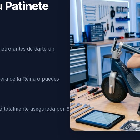
u Patinete
ímetro antes de darte un
era de la Reina o puedes
tá totalmente asegurada por 6