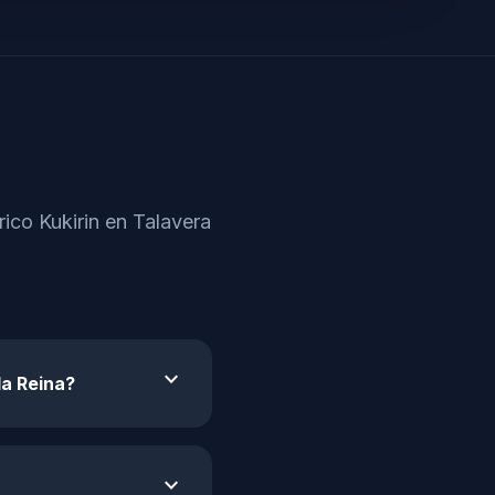
rico Kukirin en Talavera
expand_more
la Reina?
expand_more