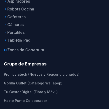
Aspiradores
keyboard_arrow_right
Robots Cocina
keyboard_arrow_right
Cafeteras
keyboard_arrow_right
Cámaras
keyboard_arrow_right
Portátiles
keyboard_arrow_right
Tablets/iPad
keyboard_arrow_right
Zonas de Cobertura
map
Grupo de Empresas
Promoviatech (Nuevos y Reacondicionados)
Gorilla Outlet (Catálogo Wallapop)
Tu Gestor Digital (Fibra y Móvil)
Hazte Punto Colaborador