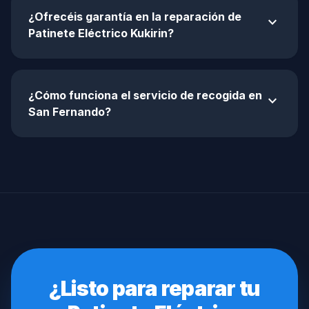
¿Ofrecéis garantía en la reparación de
expand_more
Patinete Eléctrico Kukirin?
¿Cómo funciona el servicio de recogida en
expand_more
San Fernando?
¿Listo para reparar tu