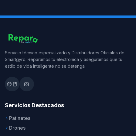
Servicio técnico especializado y Distribuidores Oficiales de
Smartgyro. Reparamos tu electrónica y aseguramos que tu
estilo de vida inteligente no se detenga.
facebook
photo_camera
Servicios Destacados
Patinetes
keyboard_arrow_right
Drones
keyboard_arrow_right