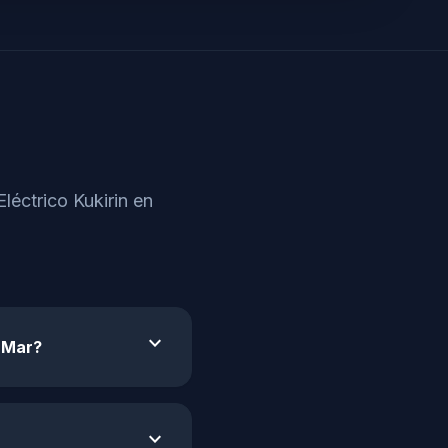
léctrico Kukirin en
expand_more
e Mar?
expand_more