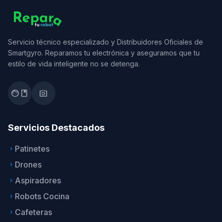
Servicio técnico especializado y Distribuidores Oficiales de
Smartgyro. Reparamos tu electrónica y aseguramos que tu
estilo de vida inteligente no se detenga.
facebook
photo_camera
Servicios Destacados
Patinetes
keyboard_arrow_right
Drones
keyboard_arrow_right
Aspiradores
keyboard_arrow_right
Robots Cocina
keyboard_arrow_right
Cafeteras
keyboard_arrow_right