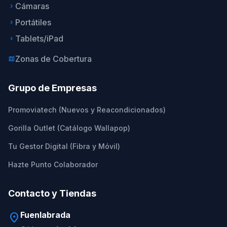
Cámaras
keyboard_arrow_right
Portátiles
keyboard_arrow_right
Tablets/iPad
keyboard_arrow_right
Zonas de Cobertura
map
Grupo de Empresas
Promoviatech (Nuevos y Reacondicionados)
Gorilla Outlet (Catálogo Wallapop)
Tu Gestor Digital (Fibra y Móvil)
Hazte Punto Colaborador
Contacto y Tiendas
Fuenlabrada
location_on