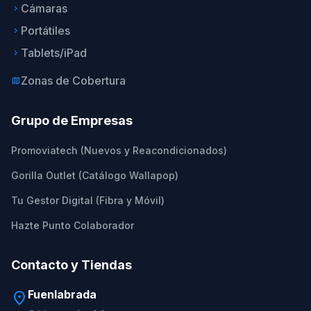
Cámaras
keyboard_arrow_right
Portátiles
keyboard_arrow_right
Tablets/iPad
keyboard_arrow_right
Zonas de Cobertura
map
Grupo de Empresas
Promoviatech (Nuevos y Reacondicionados)
Gorilla Outlet (Catálogo Wallapop)
Tu Gestor Digital (Fibra y Móvil)
Hazte Punto Colaborador
Contacto y Tiendas
Fuenlabrada
location_on