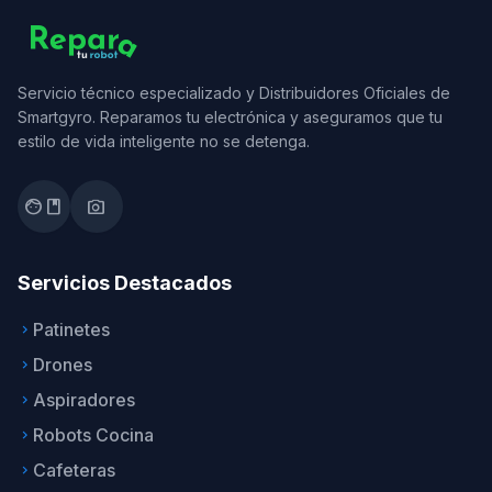
Servicio técnico especializado y Distribuidores Oficiales de
Smartgyro. Reparamos tu electrónica y aseguramos que tu
estilo de vida inteligente no se detenga.
facebook
photo_camera
Servicios Destacados
Patinetes
keyboard_arrow_right
Drones
keyboard_arrow_right
Aspiradores
keyboard_arrow_right
Robots Cocina
keyboard_arrow_right
Cafeteras
keyboard_arrow_right