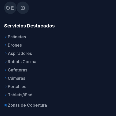
facebook
photo_camera
Servicios Destacados
Patinetes
keyboard_arrow_right
Drones
keyboard_arrow_right
Aspiradores
keyboard_arrow_right
Robots Cocina
keyboard_arrow_right
Cafeteras
keyboard_arrow_right
Cámaras
keyboard_arrow_right
Portátiles
keyboard_arrow_right
Tablets/iPad
keyboard_arrow_right
Zonas de Cobertura
map