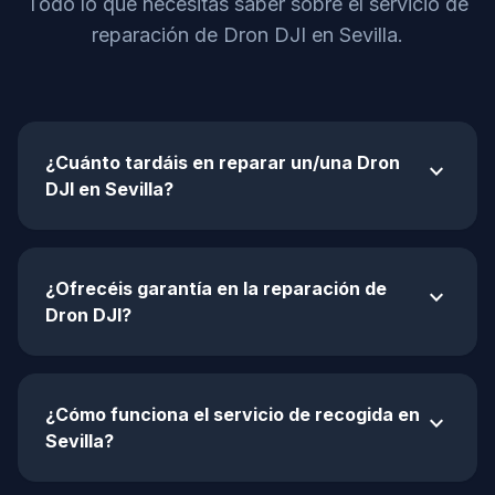
Todo lo que necesitas saber sobre el servicio de
reparación de Dron DJI en Sevilla.
¿Cuánto tardáis en reparar un/una Dron
expand_more
DJI en Sevilla?
¿Ofrecéis garantía en la reparación de
expand_more
Dron DJI?
¿Cómo funciona el servicio de recogida en
expand_more
Sevilla?