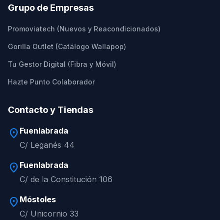
Grupo de Empresas
Promoviatech (Nuevos y Reacondicionados)
Gorilla Outlet (Catálogo Wallapop)
Tu Gestor Digital (Fibra y Móvil)
Hazte Punto Colaborador
Contacto y Tiendas
Fuenlabrada
location_on
C/ Leganés 44
Fuenlabrada
location_on
C/ de la Constitución 106
Móstoles
location_on
C/ Unicornio 33